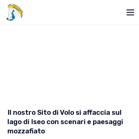
Il nostro Sito di Volo si affaccia sul
lago di Iseo con scenari e paesaggi
mozzafiato