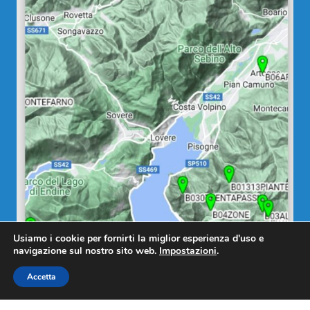
Usiamo i cookie per fornirti la miglior esperienza d'uso e
navigazione sul nostro sito web.
Impostazioni
.
Accetta